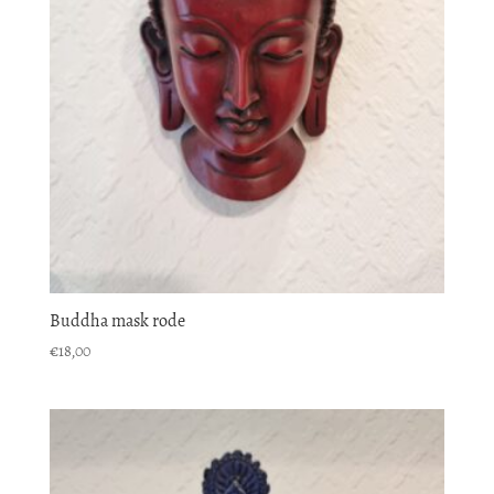
Buddha mask rode
€
18,00