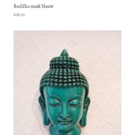
Buddha mask blauw
€
18,00