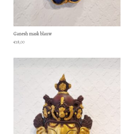
Ganesh mask blauw
€
18,00