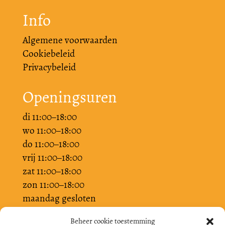
Info
Algemene voorwaarden
Cookiebeleid
Privacybeleid
Openingsuren
di 11:00–18:00
wo 11:00–18:00
do 11:00–18:00
vrij 11:00–18:00
zat 11:00–18:00
zon 11:00–18:00
maandag gesloten
Beheer cookie toestemming