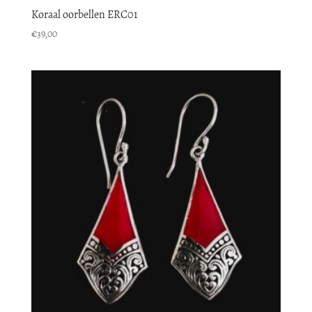
Koraal oorbellen ERC01
€
39,00