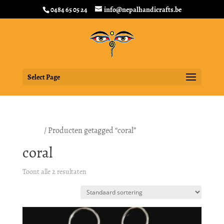
0484 65 05 24
info@nepalhandicrafts.be
Select Page
Home
/ Producten getagged “coral”
coral
Toont alle 2 resultaten