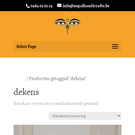
0484 65 05 24
info@nepalhandicrafts.be
Select Page
Home
/ Producten getagged “dekens”
dekens
Resultaat 1–9 van de 17 resultaten wordt getoond