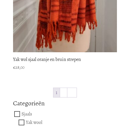
Yak wol sjaal oranje en bruin strepen
€
28,00
1
2
→
Categorieën
Sjaals
Yak wool