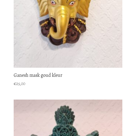
Ganesh mask goud kleur
€
25,00