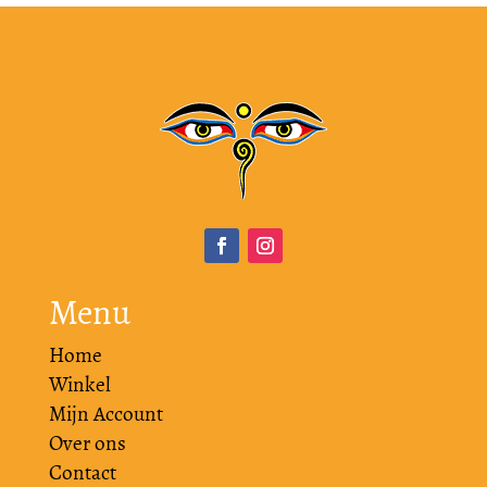
Menu
Home
Winkel
Mijn Account
Over ons
Contact