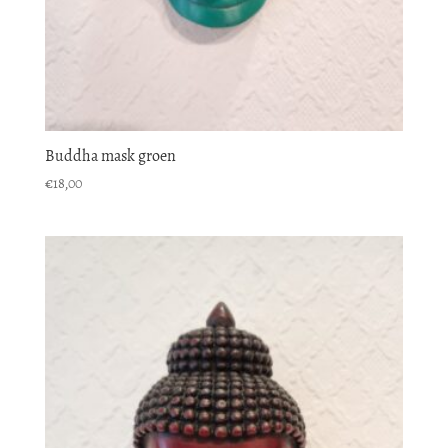
Buddha mask groen
€
18,00