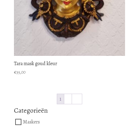
Tara mask goud kleur
€
35,00
1
2
→
Categorieën
Maskers