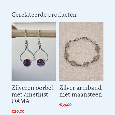
Gerelateerde producten
Zilveren oorbel
Zilver armband
met amethist
met maansteen
OAMA 1
€
39,00
€
20,00