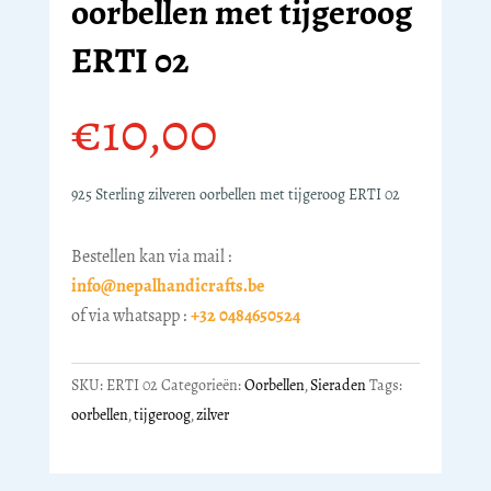
oorbellen met tijgeroog
ERTI 02
€
10,00
925 Sterling zilveren oorbellen met tijgeroog ERTI 02
Bestellen kan via mail :
info@nepalhandicrafts.be
of via whatsapp :
+32 0484650524
SKU:
ERTI 02
Categorieën:
Oorbellen
,
Sieraden
Tags:
oorbellen
,
tijgeroog
,
zilver