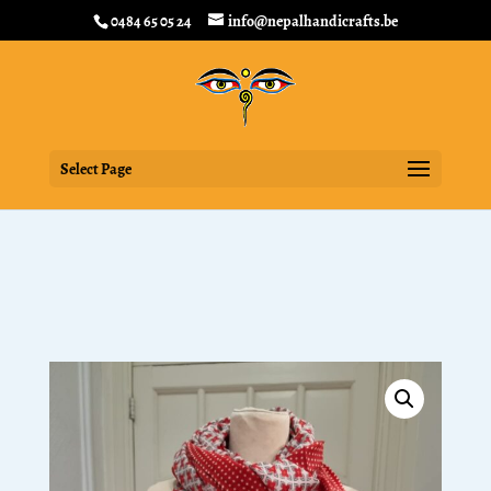
0484 65 05 24
info@nepalhandicrafts.be
Select Page